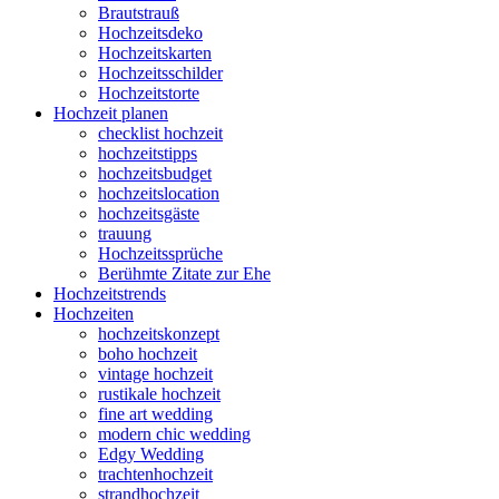
Brautstrauß
Hochzeitsdeko
Hochzeitskarten
Hochzeitsschilder
Hochzeitstorte
Hochzeit planen
checklist hochzeit
hochzeitstipps
hochzeitsbudget
hochzeitslocation
hochzeitsgäste
trauung
Hochzeitssprüche
Berühmte Zitate zur Ehe
Hochzeitstrends
Hochzeiten
hochzeitskonzept
boho hochzeit
vintage hochzeit
rustikale hochzeit
fine art wedding
modern chic wedding
Edgy Wedding
trachtenhochzeit
strandhochzeit