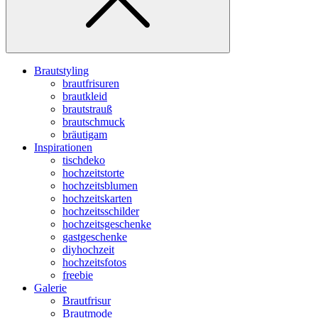
Brautstyling
brautfrisuren
brautkleid
brautstrauß
brautschmuck
bräutigam
Inspirationen
tischdeko
hochzeitstorte
hochzeitsblumen
hochzeitskarten
hochzeitsschilder
hochzeitsgeschenke
gastgeschenke
diyhochzeit
hochzeitsfotos
freebie
Galerie
Brautfrisur
Brautmode