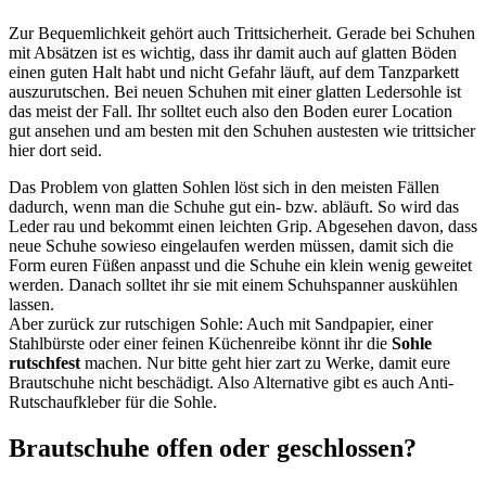
Zur Bequemlichkeit gehört auch Trittsicherheit. Gerade bei Schuhen
mit Absätzen ist es wichtig, dass ihr damit auch auf glatten Böden
einen guten Halt habt und nicht Gefahr läuft, auf dem Tanzparkett
auszurutschen. Bei neuen Schuhen mit einer glatten Ledersohle ist
das meist der Fall. Ihr solltet euch also den Boden eurer Location
gut ansehen und am besten mit den Schuhen austesten wie trittsicher
hier dort seid.
Das Problem von glatten Sohlen löst sich in den meisten Fällen
dadurch, wenn man die Schuhe gut ein- bzw. abläuft. So wird das
Leder rau und bekommt einen leichten Grip. Abgesehen davon, dass
neue Schuhe sowieso eingelaufen werden müssen, damit sich die
Form euren Füßen anpasst und die Schuhe ein klein wenig geweitet
werden. Danach solltet ihr sie mit einem Schuhspanner auskühlen
lassen.
Aber zurück zur rutschigen Sohle: Auch mit Sandpapier, einer
Stahlbürste oder einer feinen Küchenreibe könnt ihr die
Sohle
rutschfest
machen. Nur bitte geht hier zart zu Werke, damit eure
Brautschuhe nicht beschädigt. Also Alternative gibt es auch Anti-
Rutschaufkleber für die Sohle.
Brautschuhe offen oder geschlossen?