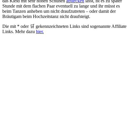
das Kleid mit sehr hohen Schuhen
abstecken
lasst, ist es zu später
Stunde mit dem flachen Paar eventuell zu lange und ihr müsst es
beim Tanzen anheben um nicht draufzutreten – oder damit der
Bräutigam beim Hochzeitstanz nicht draufsteigt.
Die mit * oder 🛒 gekennzeichneten Links sind sogenannte Affiliate
Links. Mehr dazu
hier.