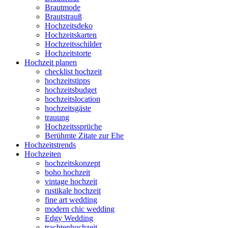
Brautmode
Brautstrauß
Hochzeitsdeko
Hochzeitskarten
Hochzeitsschilder
Hochzeitstorte
Hochzeit planen
checklist hochzeit
hochzeitstipps
hochzeitsbudget
hochzeitslocation
hochzeitsgäste
trauung
Hochzeitssprüche
Berühmte Zitate zur Ehe
Hochzeitstrends
Hochzeiten
hochzeitskonzept
boho hochzeit
vintage hochzeit
rustikale hochzeit
fine art wedding
modern chic wedding
Edgy Wedding
trachtenhochzeit