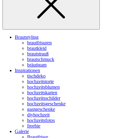
Brautstyling
brautfrisuren
brautkleid
brautstrauß
brautschmuck
bräutigam
Inspirationen
tischdeko
hochzeitstorte
hochzeitsblumen
hochzeitskarten
hochzeitsschilder
hochzeitsgeschenke
gastgeschenke
diyhochzeit
hochzeitsfotos
freebie
Galerie
Brautfrisur