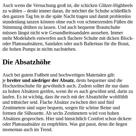
Auch wenn die Versuchung groß ist, die schicken Glitzer-Highheels
zu wählen – denkt immer daran, ihr möchtet die Schuhe schließlich
den ganzen Tag bis in die späte Nacht tragen und damit problemlos
stundenlang tanzen können ohne euch von schmerzenden Füßen die
Stimmung drüben zu lassen. Und auch bequeme Brautschuhe
müssen längst nicht wie Gesundheitssandalen aussehen. Immer
mehr Modelabels entwerfen auch flachere Schuhe mit dicken Block-
oder Plateauabsätzen, Sandalen oder auch Ballerinas für die Braut,
die hohen Pumps in nichts nachstehen.
Die Absatzhöhe
Auch bei gutem Fußbett und hochwertigen Materialen gilt:
je
breiter und niedriger der Absatz
, desto bequemer sind die
Hochzeitsschuhe für gewöhnlich auch. Zudem solltet ihr nur dann
zu hohen Absätzen greifen, wenn ihr es auch gewöhnt seid, darin zu
laufen. Es ist wichtig, dass ihr euch mit der Absatzhöhe wohlfühlt
und trittsicher seid. Flache Absätze zwischen drei und fünf
Zentimetern sind super bequem, sorgen für schöne Beine und
formen die Silhouette. Ab sechs Zentimetern wird von hohen
Absätzen gesprochen. Hier sind hinsichtlich Comfort schon dickere
oder Plateauabsätze zu empfehlen. Was gut passt, denn die liegen
momentan auch im Trend.