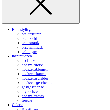
Brautstyling
brautfrisuren
brautkleid
brautstrauß
brautschmuck
bräutigam
Inspirationen
tischdeko
hochzeitstorte
hochzeitsblumen
hochzeitskarten
hochzeitsschilder
hochzeitsgeschenke
gastgeschenke
diyhochzeit
hochzeitsfotos
freebie
Galerie
Brautfrisur