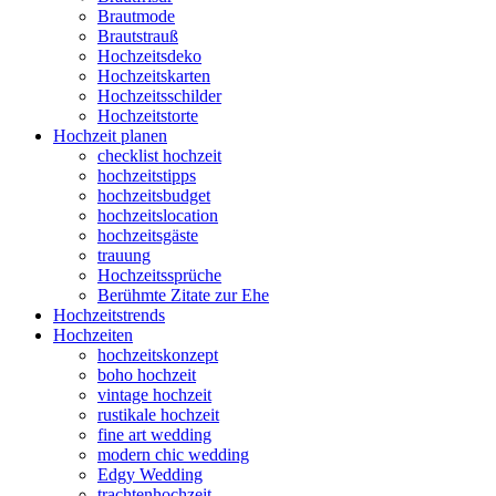
Brautmode
Brautstrauß
Hochzeitsdeko
Hochzeitskarten
Hochzeitsschilder
Hochzeitstorte
Hochzeit planen
checklist hochzeit
hochzeitstipps
hochzeitsbudget
hochzeitslocation
hochzeitsgäste
trauung
Hochzeitssprüche
Berühmte Zitate zur Ehe
Hochzeitstrends
Hochzeiten
hochzeitskonzept
boho hochzeit
vintage hochzeit
rustikale hochzeit
fine art wedding
modern chic wedding
Edgy Wedding
trachtenhochzeit