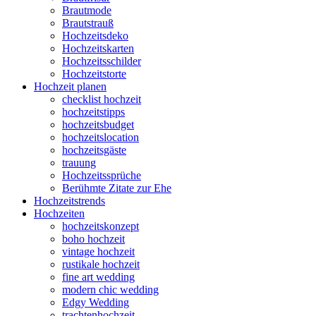
Brautmode
Brautstrauß
Hochzeitsdeko
Hochzeitskarten
Hochzeitsschilder
Hochzeitstorte
Hochzeit planen
checklist hochzeit
hochzeitstipps
hochzeitsbudget
hochzeitslocation
hochzeitsgäste
trauung
Hochzeitssprüche
Berühmte Zitate zur Ehe
Hochzeitstrends
Hochzeiten
hochzeitskonzept
boho hochzeit
vintage hochzeit
rustikale hochzeit
fine art wedding
modern chic wedding
Edgy Wedding
trachtenhochzeit