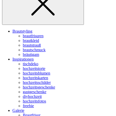
Brautstyling
brautfrisuren
brautkleid
brautstrauß
brautschmuck
bräutigam
Inspirationen
tischdeko
hochzeitstorte
hochzeitsblumen
hochzeitskarten
hochzeitsschilder
hochzeitsgeschenke
gastgeschenke
diyhochzeit
hochzeitsfotos
freebie
Galerie
Brautfrisur