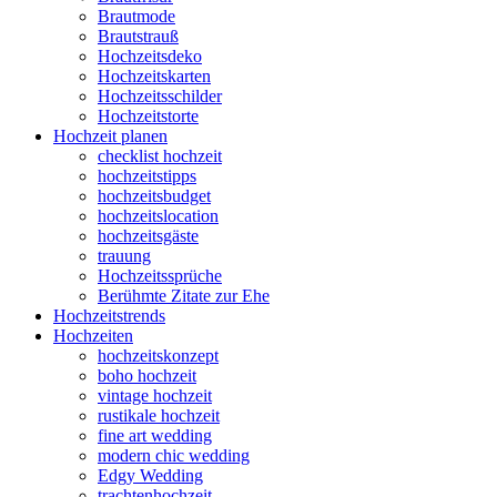
Brautmode
Brautstrauß
Hochzeitsdeko
Hochzeitskarten
Hochzeitsschilder
Hochzeitstorte
Hochzeit planen
checklist hochzeit
hochzeitstipps
hochzeitsbudget
hochzeitslocation
hochzeitsgäste
trauung
Hochzeitssprüche
Berühmte Zitate zur Ehe
Hochzeitstrends
Hochzeiten
hochzeitskonzept
boho hochzeit
vintage hochzeit
rustikale hochzeit
fine art wedding
modern chic wedding
Edgy Wedding
trachtenhochzeit