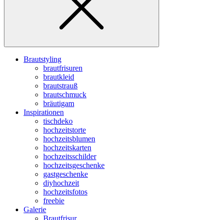
Brautstyling
brautfrisuren
brautkleid
brautstrauß
brautschmuck
bräutigam
Inspirationen
tischdeko
hochzeitstorte
hochzeitsblumen
hochzeitskarten
hochzeitsschilder
hochzeitsgeschenke
gastgeschenke
diyhochzeit
hochzeitsfotos
freebie
Galerie
Brautfrisur