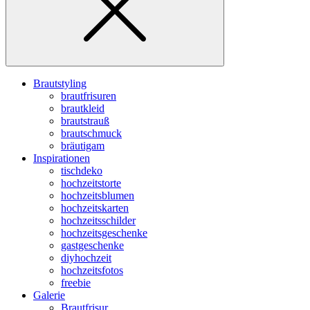
Brautstyling
brautfrisuren
brautkleid
brautstrauß
brautschmuck
bräutigam
Inspirationen
tischdeko
hochzeitstorte
hochzeitsblumen
hochzeitskarten
hochzeitsschilder
hochzeitsgeschenke
gastgeschenke
diyhochzeit
hochzeitsfotos
freebie
Galerie
Brautfrisur