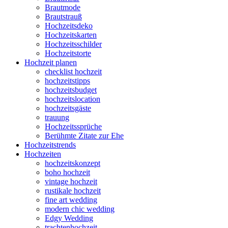
Brautmode
Brautstrauß
Hochzeitsdeko
Hochzeitskarten
Hochzeitsschilder
Hochzeitstorte
Hochzeit planen
checklist hochzeit
hochzeitstipps
hochzeitsbudget
hochzeitslocation
hochzeitsgäste
trauung
Hochzeitssprüche
Berühmte Zitate zur Ehe
Hochzeitstrends
Hochzeiten
hochzeitskonzept
boho hochzeit
vintage hochzeit
rustikale hochzeit
fine art wedding
modern chic wedding
Edgy Wedding
trachtenhochzeit