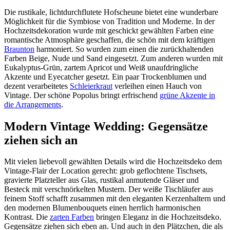
Die rustikale, lichtdurchflutete Hofscheune bietet eine wunderbare
Möglichkeit für die Symbiose von Tradition und Moderne. In der
Hochzeitsdekoration wurde mit geschickt gewählten Farben eine
romantische Atmosphäre geschaffen, die schön mit dem kräftigen
Braunton
harmoniert. So wurden zum einen die zurückhaltenden
Farben Beige, Nude und Sand eingesetzt. Zum anderen wurden mit
Eukalyptus-Grün, zartem Apricot und Weiß unaufdringliche
Akzente und Eyecatcher gesetzt. Ein paar Trockenblumen und
dezent verarbeitetes
Schleierkraut
verleihen einen Hauch von
Vintage. Der schöne Popolus bringt erfrischend
grüne Akzente in
die Arrangements
.
Modern Vintage Wedding: Gegensätze
ziehen sich an
Mit vielen liebevoll gewählten Details wird die Hochzeitsdeko dem
Vintage-Flair der Location gerecht: grob geflochtene Tischsets,
gravierte Platzteller aus Glas, rustikal anmutende Gläser und
Besteck mit verschnörkelten Mustern. Der weiße Tischläufer aus
feinem Stoff schafft zusammen mit den eleganten Kerzenhaltern und
den modernen Blumenbouquets einen herrlich harmonischen
Kontrast. Die
zarten Farben
bringen Eleganz in die Hochzeitsdeko.
Gegensätze ziehen sich eben an. Und auch in den Plätzchen, die als