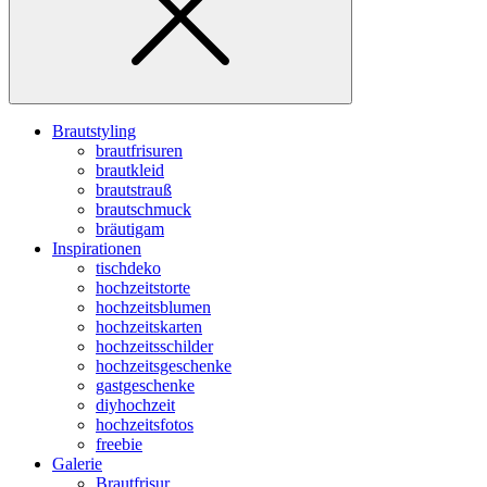
Brautstyling
brautfrisuren
brautkleid
brautstrauß
brautschmuck
bräutigam
Inspirationen
tischdeko
hochzeitstorte
hochzeitsblumen
hochzeitskarten
hochzeitsschilder
hochzeitsgeschenke
gastgeschenke
diyhochzeit
hochzeitsfotos
freebie
Galerie
Brautfrisur