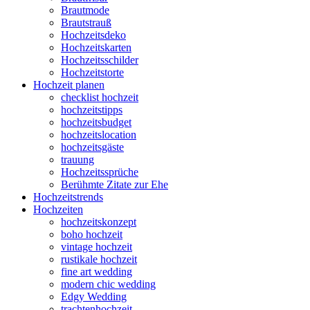
Brautmode
Brautstrauß
Hochzeitsdeko
Hochzeitskarten
Hochzeitsschilder
Hochzeitstorte
Hochzeit planen
checklist hochzeit
hochzeitstipps
hochzeitsbudget
hochzeitslocation
hochzeitsgäste
trauung
Hochzeitssprüche
Berühmte Zitate zur Ehe
Hochzeitstrends
Hochzeiten
hochzeitskonzept
boho hochzeit
vintage hochzeit
rustikale hochzeit
fine art wedding
modern chic wedding
Edgy Wedding
trachtenhochzeit