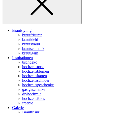
Brautstyling
brautfrisuren
brautkleid
brautstrauß
brautschmuck
bräutigam
Inspirationen
tischdeko
hochzeitstorte
hochzeitsblumen
hochzeitskarten
hochzeitsschilder
hochzeitsgeschenke
gastgeschenke
diyhochzeit
hochzeitsfotos
freebie
Galerie
Brautfrisur