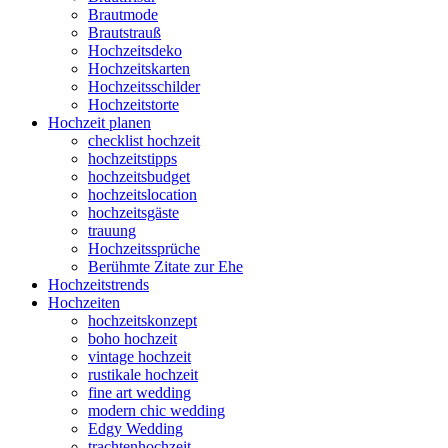
Brautmode
Brautstrauß
Hochzeitsdeko
Hochzeitskarten
Hochzeitsschilder
Hochzeitstorte
Hochzeit planen
checklist hochzeit
hochzeitstipps
hochzeitsbudget
hochzeitslocation
hochzeitsgäste
trauung
Hochzeitssprüche
Berühmte Zitate zur Ehe
Hochzeitstrends
Hochzeiten
hochzeitskonzept
boho hochzeit
vintage hochzeit
rustikale hochzeit
fine art wedding
modern chic wedding
Edgy Wedding
trachtenhochzeit