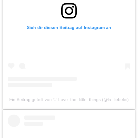
Sieh dir diesen Beitrag auf Instagram an
Ein Beitrag geteilt von ♡ Love_the_little_things (@la_liebelei)