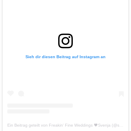
Sieh dir diesen Beitrag auf Instagram an
Ein Beitrag geteilt von Freakin‘ Fine Weddings 🖤Svenja (@svenjas_welt)