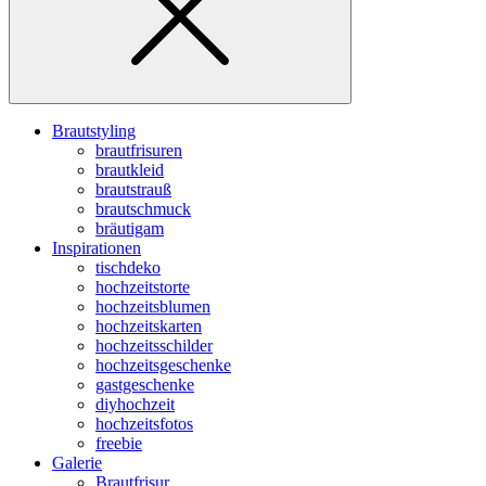
Brautstyling
brautfrisuren
brautkleid
brautstrauß
brautschmuck
bräutigam
Inspirationen
tischdeko
hochzeitstorte
hochzeitsblumen
hochzeitskarten
hochzeitsschilder
hochzeitsgeschenke
gastgeschenke
diyhochzeit
hochzeitsfotos
freebie
Galerie
Brautfrisur