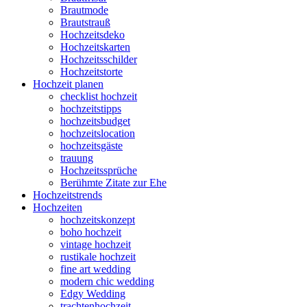
Brautmode
Brautstrauß
Hochzeitsdeko
Hochzeitskarten
Hochzeitsschilder
Hochzeitstorte
Hochzeit planen
checklist hochzeit
hochzeitstipps
hochzeitsbudget
hochzeitslocation
hochzeitsgäste
trauung
Hochzeitssprüche
Berühmte Zitate zur Ehe
Hochzeitstrends
Hochzeiten
hochzeitskonzept
boho hochzeit
vintage hochzeit
rustikale hochzeit
fine art wedding
modern chic wedding
Edgy Wedding
trachtenhochzeit