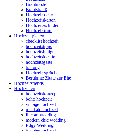
Brautmode
Brautstrauß
Hochzeitsdeko
Hochzeitskarten
Hochzeitsschilder
Hochzeitstorte
Hochzeit planen
checklist hochzeit
hochzeitstipps
hochzeitsbudget
hochzeitslocation
hochzeitsgäste
trauung
Hochzeitssprüche
Berühmte Zitate zur Ehe
Hochzeitstrends
Hochzeiten
hochzeitskonzept
boho hochzeit
vintage hochzeit
rustikale hochzeit
fine art wedding
modern chic wedding
Edgy Wedding
trachtenhochzeit