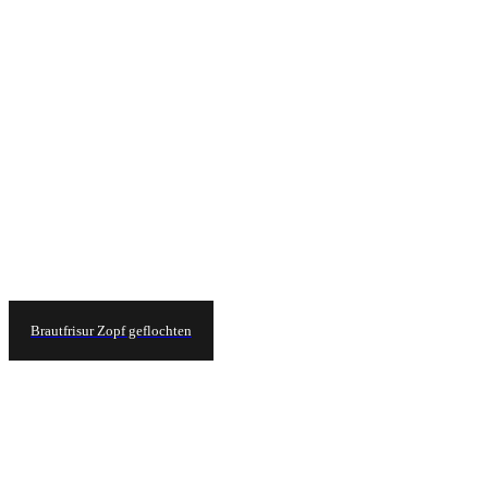
Brautfrisur Zopf geflochten