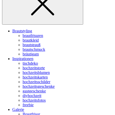
Brautstyling
brautfrisuren
brautkleid
brautstrauß
brautschmuck
bräutigam
Inspirationen
tischdeko
hochzeitstorte
hochzeitsblumen
hochzeitskarten
hochzeitsschilder
hochzeitsgeschenke
gastgeschenke
diyhochzeit
hochzeitsfotos
freebie
Galerie
Brautfrisur