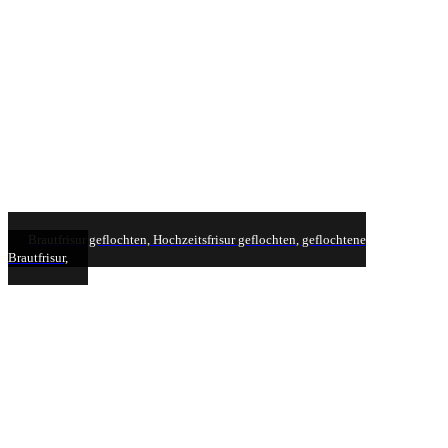
Brautfrisur geflochten, Hochzeitsfrisur geflochten, geflochtene
Brautfrisur,