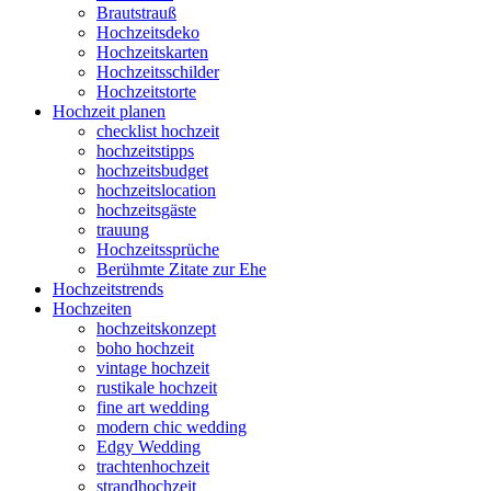
Brautstrauß
Hochzeitsdeko
Hochzeitskarten
Hochzeitsschilder
Hochzeitstorte
Hochzeit planen
checklist hochzeit
hochzeitstipps
hochzeitsbudget
hochzeitslocation
hochzeitsgäste
trauung
Hochzeitssprüche
Berühmte Zitate zur Ehe
Hochzeitstrends
Hochzeiten
hochzeitskonzept
boho hochzeit
vintage hochzeit
rustikale hochzeit
fine art wedding
modern chic wedding
Edgy Wedding
trachtenhochzeit
strandhochzeit