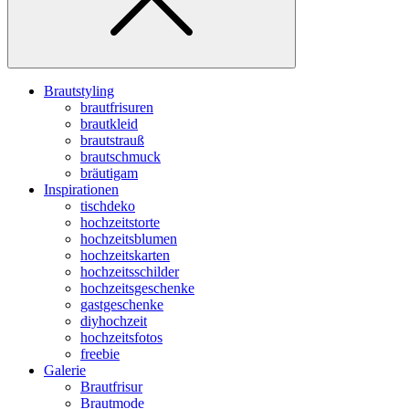
Brautstyling
brautfrisuren
brautkleid
brautstrauß
brautschmuck
bräutigam
Inspirationen
tischdeko
hochzeitstorte
hochzeitsblumen
hochzeitskarten
hochzeitsschilder
hochzeitsgeschenke
gastgeschenke
diyhochzeit
hochzeitsfotos
freebie
Galerie
Brautfrisur
Brautmode