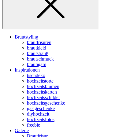
Brautstyling
brautfrisuren
brautkleid
brautstrauß
brautschmuck
bräutigam
Inspirationen
tischdeko
hochzeitstorte
hochzeitsblumen
hochzeitskarten
hochzeitsschilder
hochzeitsgeschenke
gastgeschenke
diyhochzeit
hochzeitsfotos
freebie
Galerie
Brautfrisur