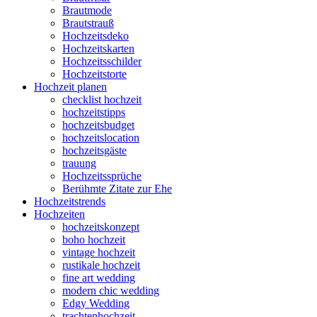
Brautmode
Brautstrauß
Hochzeitsdeko
Hochzeitskarten
Hochzeitsschilder
Hochzeitstorte
Hochzeit planen
checklist hochzeit
hochzeitstipps
hochzeitsbudget
hochzeitslocation
hochzeitsgäste
trauung
Hochzeitssprüche
Berühmte Zitate zur Ehe
Hochzeitstrends
Hochzeiten
hochzeitskonzept
boho hochzeit
vintage hochzeit
rustikale hochzeit
fine art wedding
modern chic wedding
Edgy Wedding
trachtenhochzeit