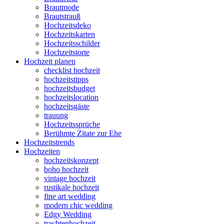
Brautmode
Brautstrauß
Hochzeitsdeko
Hochzeitskarten
Hochzeitsschilder
Hochzeitstorte
Hochzeit planen
checklist hochzeit
hochzeitstipps
hochzeitsbudget
hochzeitslocation
hochzeitsgäste
trauung
Hochzeitssprüche
Berühmte Zitate zur Ehe
Hochzeitstrends
Hochzeiten
hochzeitskonzept
boho hochzeit
vintage hochzeit
rustikale hochzeit
fine art wedding
modern chic wedding
Edgy Wedding
trachtenhochzeit