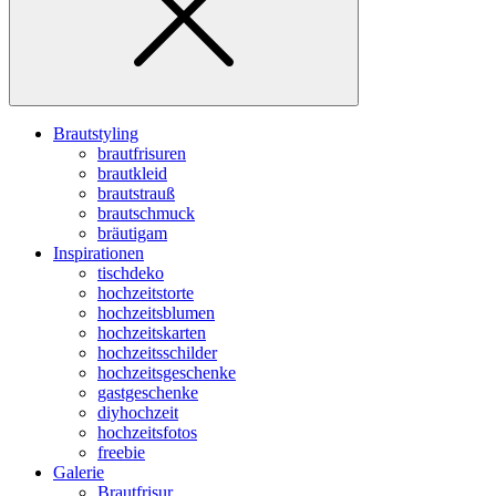
Brautstyling
brautfrisuren
brautkleid
brautstrauß
brautschmuck
bräutigam
Inspirationen
tischdeko
hochzeitstorte
hochzeitsblumen
hochzeitskarten
hochzeitsschilder
hochzeitsgeschenke
gastgeschenke
diyhochzeit
hochzeitsfotos
freebie
Galerie
Brautfrisur