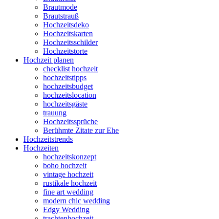
Brautmode
Brautstrauß
Hochzeitsdeko
Hochzeitskarten
Hochzeitsschilder
Hochzeitstorte
Hochzeit planen
checklist hochzeit
hochzeitstipps
hochzeitsbudget
hochzeitslocation
hochzeitsgäste
trauung
Hochzeitssprüche
Berühmte Zitate zur Ehe
Hochzeitstrends
Hochzeiten
hochzeitskonzept
boho hochzeit
vintage hochzeit
rustikale hochzeit
fine art wedding
modern chic wedding
Edgy Wedding
trachtenhochzeit