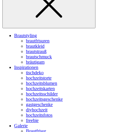
Brautstyling
brautfrisuren
brautkleid
brautstrauß
brautschmuck
bräutigam
Inspirationen
tischdeko
hochzeitstorte
hochzeitsblumen
hochzeitskarten
hochzeitsschilder
hochzeitsgeschenke
gastgeschenke
diyhochzeit
hochzeitsfotos
freebie
Galerie
Brautfrisur