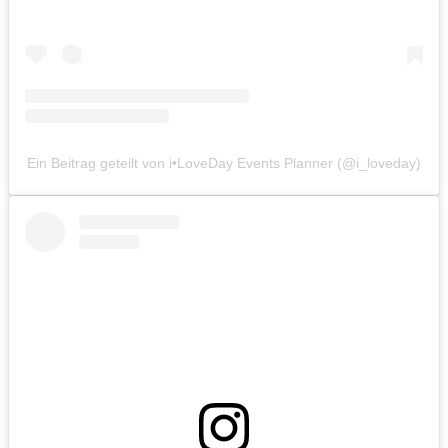
Ein Beitrag geteilt von i•LoveDay Events Planner (@i_loveday)