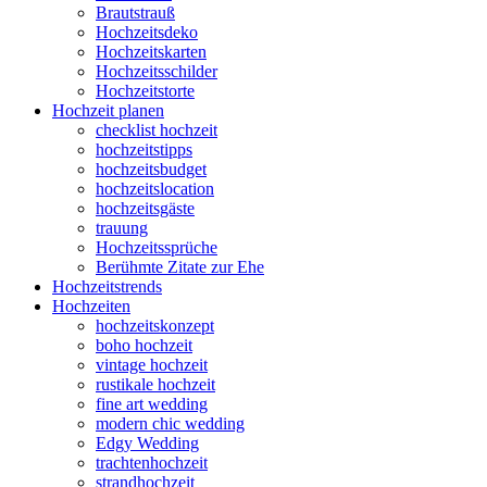
Brautstrauß
Hochzeitsdeko
Hochzeitskarten
Hochzeitsschilder
Hochzeitstorte
Hochzeit planen
checklist hochzeit
hochzeitstipps
hochzeitsbudget
hochzeitslocation
hochzeitsgäste
trauung
Hochzeitssprüche
Berühmte Zitate zur Ehe
Hochzeitstrends
Hochzeiten
hochzeitskonzept
boho hochzeit
vintage hochzeit
rustikale hochzeit
fine art wedding
modern chic wedding
Edgy Wedding
trachtenhochzeit
strandhochzeit