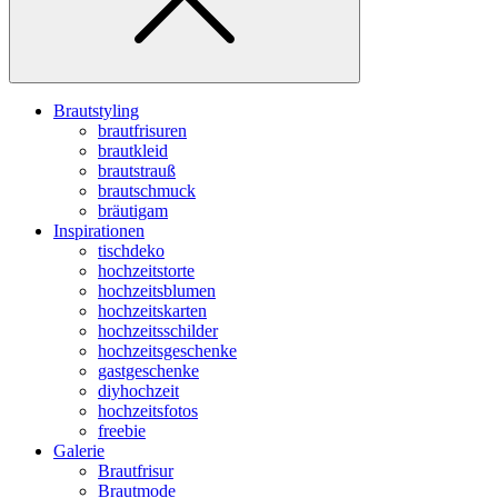
Brautstyling
brautfrisuren
brautkleid
brautstrauß
brautschmuck
bräutigam
Inspirationen
tischdeko
hochzeitstorte
hochzeitsblumen
hochzeitskarten
hochzeitsschilder
hochzeitsgeschenke
gastgeschenke
diyhochzeit
hochzeitsfotos
freebie
Galerie
Brautfrisur
Brautmode