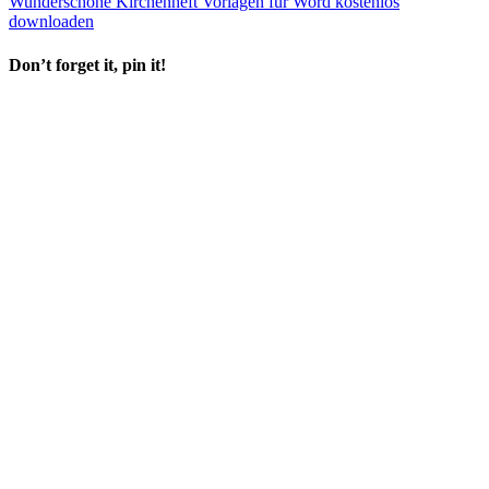
Wunderschöne Kirchenheft Vorlagen für Word kostenlos
downloaden
Don’t forget it, pin it!