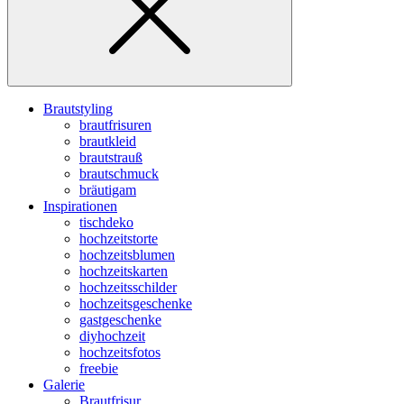
Brautstyling
brautfrisuren
brautkleid
brautstrauß
brautschmuck
bräutigam
Inspirationen
tischdeko
hochzeitstorte
hochzeitsblumen
hochzeitskarten
hochzeitsschilder
hochzeitsgeschenke
gastgeschenke
diyhochzeit
hochzeitsfotos
freebie
Galerie
Brautfrisur