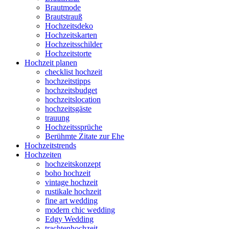
Brautmode
Brautstrauß
Hochzeitsdeko
Hochzeitskarten
Hochzeitsschilder
Hochzeitstorte
Hochzeit planen
checklist hochzeit
hochzeitstipps
hochzeitsbudget
hochzeitslocation
hochzeitsgäste
trauung
Hochzeitssprüche
Berühmte Zitate zur Ehe
Hochzeitstrends
Hochzeiten
hochzeitskonzept
boho hochzeit
vintage hochzeit
rustikale hochzeit
fine art wedding
modern chic wedding
Edgy Wedding
trachtenhochzeit