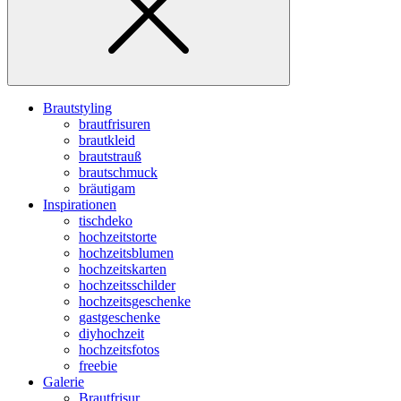
Brautstyling
brautfrisuren
brautkleid
brautstrauß
brautschmuck
bräutigam
Inspirationen
tischdeko
hochzeitstorte
hochzeitsblumen
hochzeitskarten
hochzeitsschilder
hochzeitsgeschenke
gastgeschenke
diyhochzeit
hochzeitsfotos
freebie
Galerie
Brautfrisur