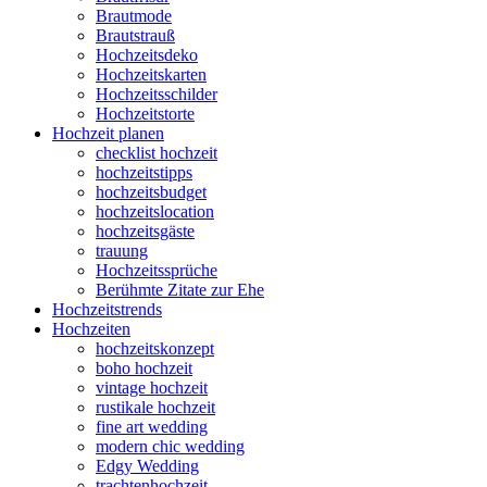
Brautmode
Brautstrauß
Hochzeitsdeko
Hochzeitskarten
Hochzeitsschilder
Hochzeitstorte
Hochzeit planen
checklist hochzeit
hochzeitstipps
hochzeitsbudget
hochzeitslocation
hochzeitsgäste
trauung
Hochzeitssprüche
Berühmte Zitate zur Ehe
Hochzeitstrends
Hochzeiten
hochzeitskonzept
boho hochzeit
vintage hochzeit
rustikale hochzeit
fine art wedding
modern chic wedding
Edgy Wedding
trachtenhochzeit