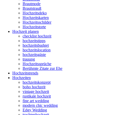
Brautmode
Brautstrauß
Hochzeitsdeko
Hochzeitskarten
Hochzeitsschilder
Hochzeitstorte
Hochzeit planen
checklist hochzeit
hochzeitstipps
hochzeitsbudget
hochzeitslocation
hochzeitsgäste
trauung
Hochzeitssprüche
Berühmte Zitate zur Ehe
Hochzeitstrends
Hochzeiten
hochzeitskonzept
boho hochzeit
vintage hochzeit
rustikale hochzeit
fine art wedding
modern chic wedding
Edgy Wedding
trachtenhochzeit