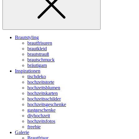
Brautstyling
brautfrisuren
brautkleid
brautstrauß
brautschmuck
bräutigam
Inspirationen
tischdeko
hochzeitstorte
hochzeitsblumen
hochzeitskarten
hochzeitsschilder
hochzeitsgeschenke
gastgeschenke
diyhochzeit
hochzeitsfotos
freebie
Galerie
Brautfrisur