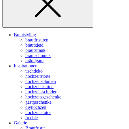
Brautstyling
brautfrisuren
brautkleid
brautstrauß
brautschmuck
bräutigam
Inspirationen
tischdeko
hochzeitstorte
hochzeitsblumen
hochzeitskarten
hochzeitsschilder
hochzeitsgeschenke
gastgeschenke
diyhochzeit
hochzeitsfotos
freebie
Galerie
Brautfrisur