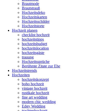
Brautmode
Brautstrauß
Hochzeitsdeko
Hochzeitskarten
Hochzeitsschilder
Hochzeitstorte
Hochzeit planen
checklist hochzeit
hochzeitstipps
hochzeitsbudget
hochzeitslocation
hochzeitsgäste
trauung
Hochzeitssprüche
Berühmte Zitate zur Ehe
Hochzeitstrends
Hochzeiten
hochzeitskonzept
boho hochzeit
vintage hochzeit
rustikale hochzeit
fine art wedding
modern chic wedding
Edgy Wedding
trachtenhochzeit