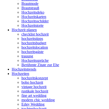
Brautmode
Brautstrauß
Hochzeitsdeko
Hochzeitskarten
Hochzeitsschilder
Hochzeitstorte
Hochzeit planen
checklist hochzeit
hochzeitstipps
hochzeitsbudget
hochzeitslocation
hochzeitsgäste
trauung
Hochzeitssprüche
Berühmte Zitate zur Ehe
Hochzeitstrends
Hochzeiten
hochzeitskonzept
boho hochzeit
vintage hochzeit
rustikale hochzeit
fine art wedding
modern chic wedding
Edgy Wedding
trachtenhochzeit