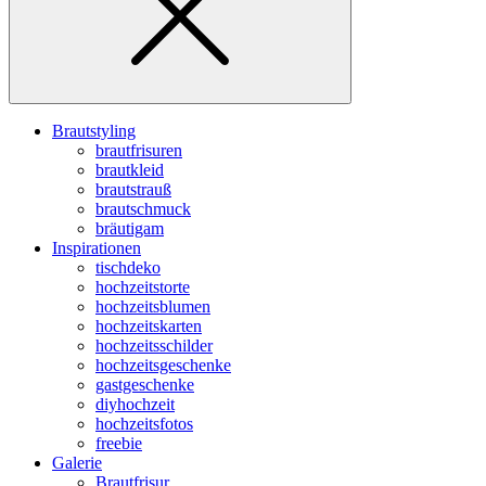
Brautstyling
brautfrisuren
brautkleid
brautstrauß
brautschmuck
bräutigam
Inspirationen
tischdeko
hochzeitstorte
hochzeitsblumen
hochzeitskarten
hochzeitsschilder
hochzeitsgeschenke
gastgeschenke
diyhochzeit
hochzeitsfotos
freebie
Galerie
Brautfrisur