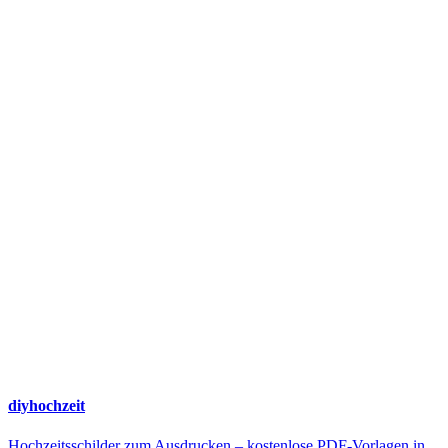
diyhochzeit
Hochzeitsschilder zum Ausdrucken – kostenlose PDF-Vorlagen in