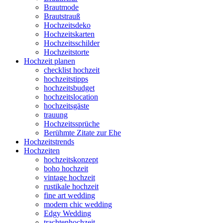
Brautmode
Brautstrauß
Hochzeitsdeko
Hochzeitskarten
Hochzeitsschilder
Hochzeitstorte
Hochzeit planen
checklist hochzeit
hochzeitstipps
hochzeitsbudget
hochzeitslocation
hochzeitsgäste
trauung
Hochzeitssprüche
Berühmte Zitate zur Ehe
Hochzeitstrends
Hochzeiten
hochzeitskonzept
boho hochzeit
vintage hochzeit
rustikale hochzeit
fine art wedding
modern chic wedding
Edgy Wedding
trachtenhochzeit