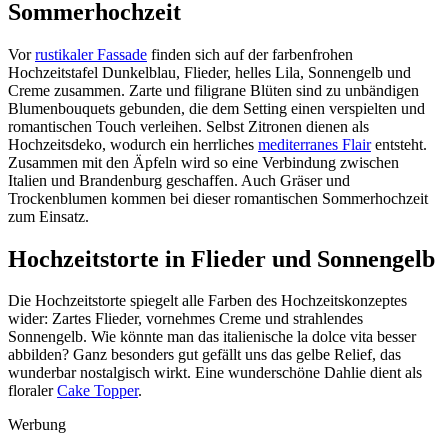
Sommerhochzeit
Vor
rustikaler Fassade
finden sich auf der farbenfrohen
Hochzeitstafel Dunkelblau, Flieder, helles Lila, Sonnengelb und
Creme zusammen. Zarte und filigrane Blüten sind zu unbändigen
Blumenbouquets gebunden, die dem Setting einen verspielten und
romantischen Touch verleihen. Selbst Zitronen dienen als
Hochzeitsdeko, wodurch ein herrliches
mediterranes Flair
entsteht.
Zusammen mit den Äpfeln wird so eine Verbindung zwischen
Italien und Brandenburg geschaffen. Auch Gräser und
Trockenblumen kommen bei dieser romantischen Sommerhochzeit
zum Einsatz.
Hochzeitstorte in Flieder und Sonnengelb
Die Hochzeitstorte spiegelt alle Farben des Hochzeitskonzeptes
wider: Zartes Flieder, vornehmes Creme und strahlendes
Sonnengelb. Wie könnte man das italienische la dolce vita besser
abbilden? Ganz besonders gut gefällt uns das gelbe Relief, das
wunderbar nostalgisch wirkt. Eine wunderschöne Dahlie dient als
floraler
Cake Topper
.
Werbung