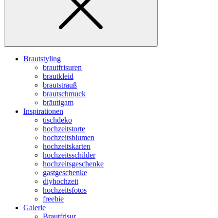
Brautstyling
brautfrisuren
brautkleid
brautstrauß
brautschmuck
bräutigam
Inspirationen
tischdeko
hochzeitstorte
hochzeitsblumen
hochzeitskarten
hochzeitsschilder
hochzeitsgeschenke
gastgeschenke
diyhochzeit
hochzeitsfotos
freebie
Galerie
Brautfrisur