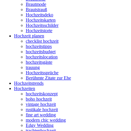
Brautmode
Brautstrauß
Hochzeitsdeko
Hochzeitskarten
Hochzeitsschilder
Hochzeitstorte
Hochzeit planen
checklist hochzeit
hochzeitstipps
hochzeitsbudget
hochzeitslocation
hochzeitsgäste
trauung
Hochzeitssprüche
Berühmte Zitate zur Ehe
Hochzeitstrends
Hochzeiten
hochzeitskonzept
boho hochzeit
vintage hochzeit
rustikale hochzeit
fine art wedding
modern chic wedding
Edgy Wedding
trachtenhochzeit