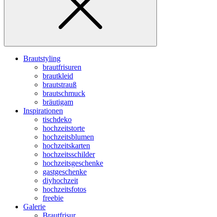
Brautstyling
brautfrisuren
brautkleid
brautstrauß
brautschmuck
bräutigam
Inspirationen
tischdeko
hochzeitstorte
hochzeitsblumen
hochzeitskarten
hochzeitsschilder
hochzeitsgeschenke
gastgeschenke
diyhochzeit
hochzeitsfotos
freebie
Galerie
Brautfrisur