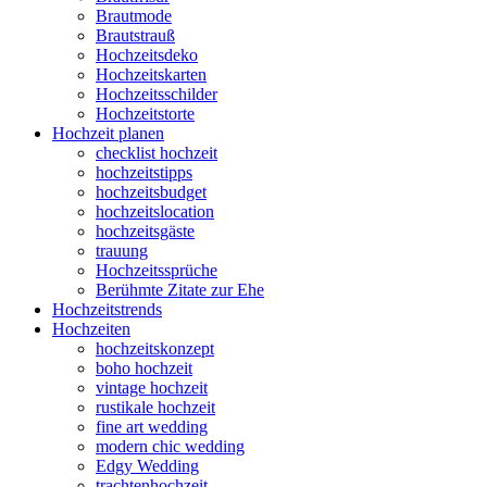
Brautmode
Brautstrauß
Hochzeitsdeko
Hochzeitskarten
Hochzeitsschilder
Hochzeitstorte
Hochzeit planen
checklist hochzeit
hochzeitstipps
hochzeitsbudget
hochzeitslocation
hochzeitsgäste
trauung
Hochzeitssprüche
Berühmte Zitate zur Ehe
Hochzeitstrends
Hochzeiten
hochzeitskonzept
boho hochzeit
vintage hochzeit
rustikale hochzeit
fine art wedding
modern chic wedding
Edgy Wedding
trachtenhochzeit