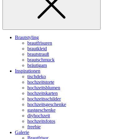
Brautstyling
brautfrisuren
brautkleid
brautstrauß
brautschmuck
bräutigam
Inspirationen
tischdeko
hochzeitstorte
hochzeitsblumen
hochzeitskarten
hochzeitsschilder
hochzeitsgeschenke
gastgeschenke
diyhochzeit
hochzeitsfotos
freebie
Galerie
Brautfrisur