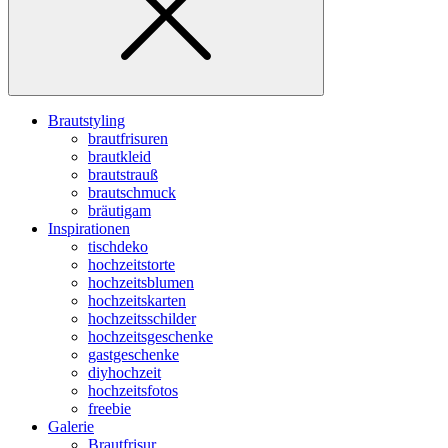
Brautstyling
brautfrisuren
brautkleid
brautstrauß
brautschmuck
bräutigam
Inspirationen
tischdeko
hochzeitstorte
hochzeitsblumen
hochzeitskarten
hochzeitsschilder
hochzeitsgeschenke
gastgeschenke
diyhochzeit
hochzeitsfotos
freebie
Galerie
Brautfrisur