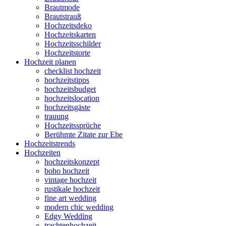
Brautmode
Brautstrauß
Hochzeitsdeko
Hochzeitskarten
Hochzeitsschilder
Hochzeitstorte
Hochzeit planen
checklist hochzeit
hochzeitstipps
hochzeitsbudget
hochzeitslocation
hochzeitsgäste
trauung
Hochzeitssprüche
Berühmte Zitate zur Ehe
Hochzeitstrends
Hochzeiten
hochzeitskonzept
boho hochzeit
vintage hochzeit
rustikale hochzeit
fine art wedding
modern chic wedding
Edgy Wedding
trachtenhochzeit