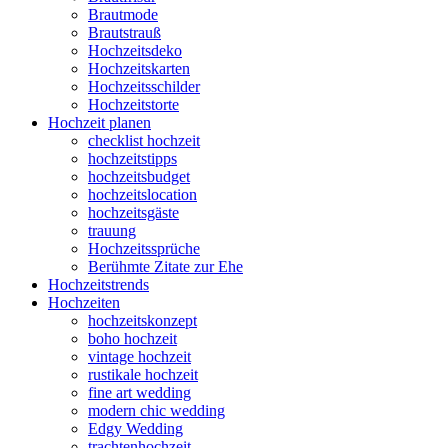
Brautmode
Brautstrauß
Hochzeitsdeko
Hochzeitskarten
Hochzeitsschilder
Hochzeitstorte
Hochzeit planen
checklist hochzeit
hochzeitstipps
hochzeitsbudget
hochzeitslocation
hochzeitsgäste
trauung
Hochzeitssprüche
Berühmte Zitate zur Ehe
Hochzeitstrends
Hochzeiten
hochzeitskonzept
boho hochzeit
vintage hochzeit
rustikale hochzeit
fine art wedding
modern chic wedding
Edgy Wedding
trachtenhochzeit