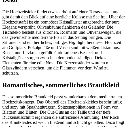
Die Hochzeitsfeier findet etwas erhöht auf einer Terrasse statt und
gibt damit den Blick auf eine herrliche Kulisse mit See frei. Über der
Hochzeitstafel ist ein pompöser Kristallluster angebracht, der pure
Eleganz versprüht. Olivenbäume flankieren das Geländer. Die
Tischdeko besteht aus Zitronen, Rosmarin und Olivenzweigen, die
das gewünschte mediterrane Flair in das Setting bringen. Die
Zitronen sind ein herrliches, farbiges Highlight bei dieser Hochzeit
am Golfplatz. Pokalgefäße und Vasen sind mit weißen Lisianthus,
Rosen und Levkojen gefüllt. Goldfarbenes Besteck und
Kristallgläser sorgen zwischen den bodenständigen Deko-
Elementen für eine edle Note. Die Kerzenständer wurden mit
Glaszylindern versehen, um die Flammen vor dem Wind zu
schützen.
Romantisches, sommerliches Brautkleid
Das sommerliche Brautkleid passt wunderbar zu dem mediterranen
Hochzeitskonzept. Das Oberteil des Hochzeitskleides ist sehr luftig
und sexy mit Spaghettiträgern, Spitzenapplikationen in Form von
Blättern und Blüten. Die Cut-Outs an der Taille und der tiefe
Rückenausschnitt ergänzen die aufreizende Anmutung. Der Rock
des Brautkleides ist weich fließend und schlicht gehalten. Dazu trägt