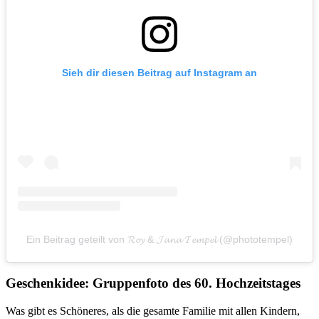
Sieh dir diesen Beitrag auf Instagram an
Ein Beitrag geteilt von 𝓡𝓸𝔂 & 𝓙𝓪𝓷𝓪 𝓣𝓮𝓶𝓹𝓮𝓵 (@phototempel)
Geschenkidee: Gruppenfoto des 60. Hochzeitstages
Was gibt es Schöneres, als die gesamte Familie mit allen Kindern,