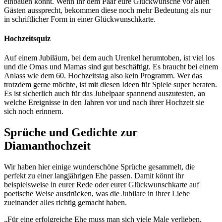
einbauen könnt. Wenn ihr dem Paar eure Glückwünsche vor allen
Gästen aussprecht, bekommen diese noch mehr Bedeutung als nur
in schriftlicher Form in einer Glückwunschkarte.
Hochzeitsquiz
Auf einem Jubiläum, bei dem auch Urenkel herumtoben, ist viel los
und die Omas und Mamas sind gut beschäftigt. Es braucht bei einem
Anlass wie dem 60. Hochzeitstag also kein Programm. Wer das
trotzdem gerne möchte, ist mit diesen Ideen für Spiele super beraten.
Es ist sicherlich auch für das Jubelpaar spannend auszutesten, an
welche Ereignisse in den Jahren vor und nach ihrer Hochzeit sie
sich noch erinnern.
Sprüche und Gedichte zur
Diamanthochzeit
Wir haben hier einige wunderschöne Sprüche gesammelt, die
perfekt zu einer langjährigen Ehe passen. Damit könnt ihr
beispielsweise in eurer Rede oder eurer Glückwunschkarte auf
poetische Weise ausdrücken, was die Jubilare in ihrer Liebe
zueinander alles richtig gemacht haben.
„Für eine erfolgreiche Ehe muss man sich viele Male verlieben,