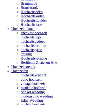
Brautmode
Brautstrauß
Hochzeitsdeko
Hochzeitskarten
Hochzeitsschilder
Hochzeitstorte
Hochzeit planen
checklist hochzeit
hochzeitstipps
hochzeitsbudget
hochzeitslocation
hochzeitsgäste
trauung
Hochzeitssprüche
Berühmte Zitate zur Ehe
Hochzeitstrends
Hochzeiten
hochzeitskonzept
boho hochzeit
vintage hochzeit
rustikale hochzeit
fine art wedding
modern chic wedding
Edgy Wedding
trachtenhochzeit