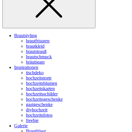
Brautstyling
brautfrisuren
brautkleid
brautstrauß
brautschmuck
bräutigam
Inspirationen
tischdeko
hochzeitstorte
hochzeitsblumen
hochzeitskarten
hochzeitsschilder
hochzeitsgeschenke
gastgeschenke
diyhochzeit
hochzeitsfotos
freebie
Galerie
Brautfrisur