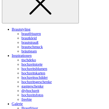
Brautstyling
brautfrisuren
brautkleid
brautstrauß
brautschmuck
bräutigam
Inspirationen
tischdeko
hochzeitstorte
hochzeitsblumen
hochzeitskarten
hochzeitsschilder
hochzeitsgeschenke
gastgeschenke
diyhochzeit
hochzeitsfotos
freebie
Galerie
Brautfrisur