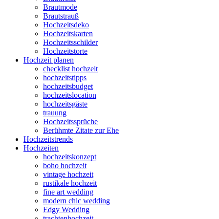
Brautmode
Brautstrauß
Hochzeitsdeko
Hochzeitskarten
Hochzeitsschilder
Hochzeitstorte
Hochzeit planen
checklist hochzeit
hochzeitstipps
hochzeitsbudget
hochzeitslocation
hochzeitsgäste
trauung
Hochzeitssprüche
Berühmte Zitate zur Ehe
Hochzeitstrends
Hochzeiten
hochzeitskonzept
boho hochzeit
vintage hochzeit
rustikale hochzeit
fine art wedding
modern chic wedding
Edgy Wedding
trachtenhochzeit