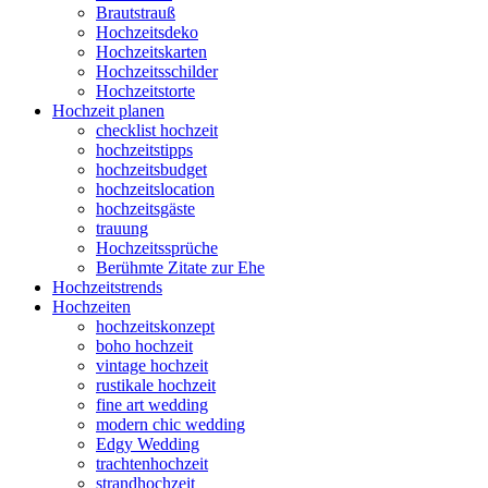
Brautstrauß
Hochzeitsdeko
Hochzeitskarten
Hochzeitsschilder
Hochzeitstorte
Hochzeit planen
checklist hochzeit
hochzeitstipps
hochzeitsbudget
hochzeitslocation
hochzeitsgäste
trauung
Hochzeitssprüche
Berühmte Zitate zur Ehe
Hochzeitstrends
Hochzeiten
hochzeitskonzept
boho hochzeit
vintage hochzeit
rustikale hochzeit
fine art wedding
modern chic wedding
Edgy Wedding
trachtenhochzeit
strandhochzeit