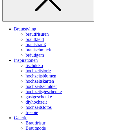
Brautstyling
brautfrisuren
brautkleid
brautstrauß
brautschmuck
bräutigam
Inspirationen
tischdeko
hochzeitstorte
hochzeitsblumen
hochzeitskarten
hochzeitsschilder
hochzeitsgeschenke
gastgeschenke
diyhochzeit
hochzeitsfotos
freebie
Galerie
Brautfrisur
Brautmode