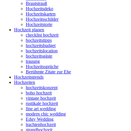
Brautstrauß
Hochzeitsdeko
Hochzeitskarten
Hochzeitsschilder
Hochzeitstorte
Hochzeit planen
checklist hochzeit
hochzeitstipps
hochzeitsbudget
hochzeitslocation
hochzeitsgäste
trauung
Hochzeitssprüche
Berühmte Zitate zur Ehe
Hochzeitstrends
Hochzeiten
hochzeitskonzept
boho hochzeit
vintage hochzeit
rustikale hochzeit
fine art wedding
modern chic wedding
Edgy Wedding
trachtenhochzeit
strandhochzeit