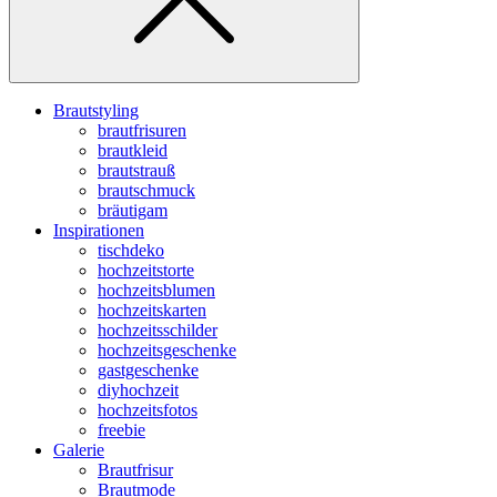
Brautstyling
brautfrisuren
brautkleid
brautstrauß
brautschmuck
bräutigam
Inspirationen
tischdeko
hochzeitstorte
hochzeitsblumen
hochzeitskarten
hochzeitsschilder
hochzeitsgeschenke
gastgeschenke
diyhochzeit
hochzeitsfotos
freebie
Galerie
Brautfrisur
Brautmode