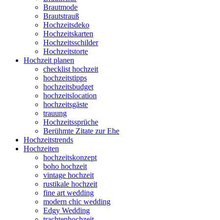
Brautmode
Brautstrauß
Hochzeitsdeko
Hochzeitskarten
Hochzeitsschilder
Hochzeitstorte
Hochzeit planen
checklist hochzeit
hochzeitstipps
hochzeitsbudget
hochzeitslocation
hochzeitsgäste
trauung
Hochzeitssprüche
Berühmte Zitate zur Ehe
Hochzeitstrends
Hochzeiten
hochzeitskonzept
boho hochzeit
vintage hochzeit
rustikale hochzeit
fine art wedding
modern chic wedding
Edgy Wedding
trachtenhochzeit