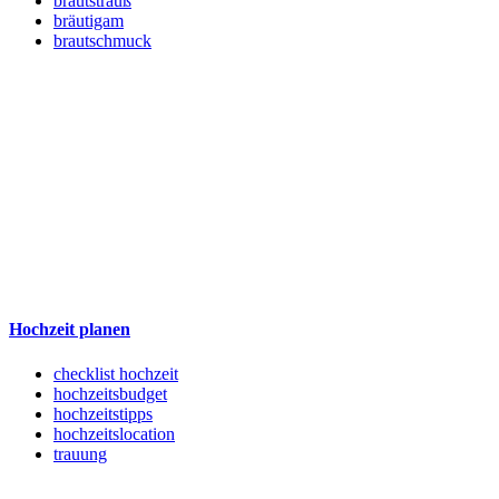
brautstrauß
bräutigam
brautschmuck
Hochzeit planen
checklist hochzeit
hochzeitsbudget
hochzeitstipps
hochzeitslocation
trauung