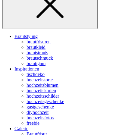
Brautstyling
brautfrisuren
brautkleid
brautstrauß
brautschmuck
bräutigam
Inspirationen
tischdeko
hochzeitstorte
hochzeitsblumen
hochzeitskarten
hochzeitsschilder
hochzeitsgeschenke
gastgeschenke
diyhochzeit
hochzeitsfotos
freebie
Galerie
Brautfrisur