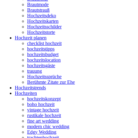
Brautmode
Brautstrauß
Hochzeitsdeko
Hochzeitskarten
Hochzeitsschilder
Hochzeitstorte
Hochzeit planen
checklist hochzeit
hochzeitstipps
hochzeitsbudget
hochzeitslocation
hochzeitsgäste
trauung
Hochzeitssprüche
Berühmte Zitate zur Ehe
Hochzeitstrends
Hochzeiten
hochzeitskonzept
boho hochzeit
vintage hochzeit
rustikale hochzeit
fine art wedding
modern chic wedding
Edgy Wedding
trachtenhochzeit