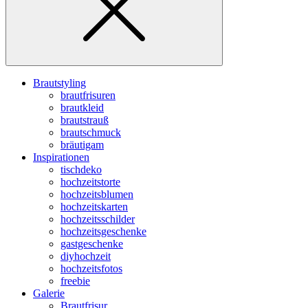
Brautstyling
brautfrisuren
brautkleid
brautstrauß
brautschmuck
bräutigam
Inspirationen
tischdeko
hochzeitstorte
hochzeitsblumen
hochzeitskarten
hochzeitsschilder
hochzeitsgeschenke
gastgeschenke
diyhochzeit
hochzeitsfotos
freebie
Galerie
Brautfrisur