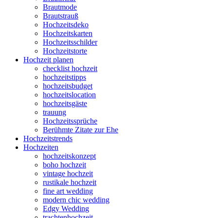
Brautmode
Brautstrauß
Hochzeitsdeko
Hochzeitskarten
Hochzeitsschilder
Hochzeitstorte
Hochzeit planen
checklist hochzeit
hochzeitstipps
hochzeitsbudget
hochzeitslocation
hochzeitsgäste
trauung
Hochzeitssprüche
Berühmte Zitate zur Ehe
Hochzeitstrends
Hochzeiten
hochzeitskonzept
boho hochzeit
vintage hochzeit
rustikale hochzeit
fine art wedding
modern chic wedding
Edgy Wedding
trachtenhochzeit