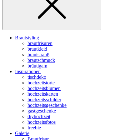
Brautstyling
brautfrisuren
brautkleid
brautstrauß
brautschmuck
bräutigam
Inspirationen
tischdeko
hochzeitstorte
hochzeitsblumen
hochzeitskarten
hochzeitsschilder
hochzeitsgeschenke
gastgeschenke
diyhochzeit
hochzeitsfotos
freebie
Galerie
Brautfrisur