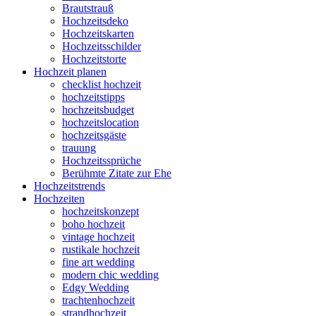
Brautstrauß
Hochzeitsdeko
Hochzeitskarten
Hochzeitsschilder
Hochzeitstorte
Hochzeit planen
checklist hochzeit
hochzeitstipps
hochzeitsbudget
hochzeitslocation
hochzeitsgäste
trauung
Hochzeitssprüche
Berühmte Zitate zur Ehe
Hochzeitstrends
Hochzeiten
hochzeitskonzept
boho hochzeit
vintage hochzeit
rustikale hochzeit
fine art wedding
modern chic wedding
Edgy Wedding
trachtenhochzeit
strandhochzeit