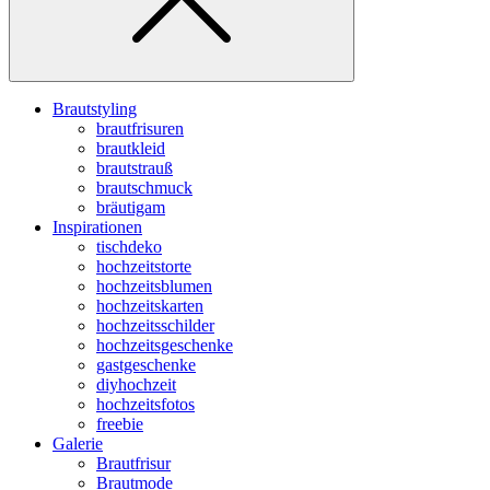
Brautstyling
brautfrisuren
brautkleid
brautstrauß
brautschmuck
bräutigam
Inspirationen
tischdeko
hochzeitstorte
hochzeitsblumen
hochzeitskarten
hochzeitsschilder
hochzeitsgeschenke
gastgeschenke
diyhochzeit
hochzeitsfotos
freebie
Galerie
Brautfrisur
Brautmode