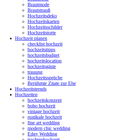
Brautmode
Brautstrauß
Hochzeitsdeko
Hochzeitskarten
Hochzeitsschilder
Hochzeitstorte
Hochzeit planen
checklist hochzeit
hochzeitstipps
hochzeitsbudget
hochzeitslocation
hochzeitsgäste
trauung
Hochzeitssprüche
Berühmte Zitate zur Ehe
Hochzeitstrends
Hochzeiten
hochzeitskonzept
boho hochzeit
vintage hochzeit
rustikale hochzeit
fine art wedding
modern chic wedding
Edgy Wedding
trachtenhochzeit