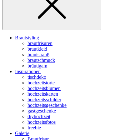
Brautstyling
brautfrisuren
brautkleid
brautstrauß
brautschmuck
bräutigam
Inspirationen
tischdeko
hochzeitstorte
hochzeitsblumen
hochzeitskarten
hochzeitsschilder
hochzeitsgeschenke
gastgeschenke
diyhochzeit
hochzeitsfotos
freebie
Galerie
Brautfrisur