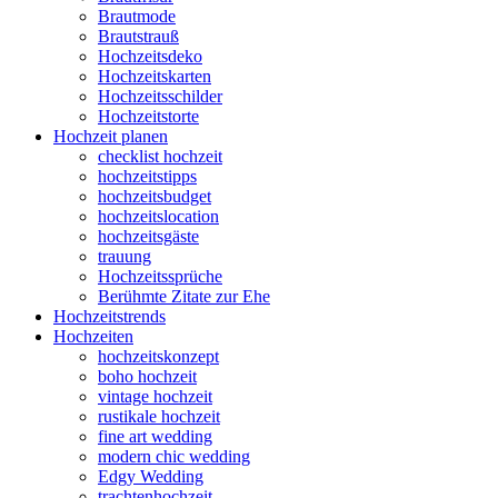
Brautmode
Brautstrauß
Hochzeitsdeko
Hochzeitskarten
Hochzeitsschilder
Hochzeitstorte
Hochzeit planen
checklist hochzeit
hochzeitstipps
hochzeitsbudget
hochzeitslocation
hochzeitsgäste
trauung
Hochzeitssprüche
Berühmte Zitate zur Ehe
Hochzeitstrends
Hochzeiten
hochzeitskonzept
boho hochzeit
vintage hochzeit
rustikale hochzeit
fine art wedding
modern chic wedding
Edgy Wedding
trachtenhochzeit