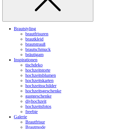
Brautstyling
brautfrisuren
brautkleid
brautstrauß
brautschmuck
bräutigam
Inspirationen
tischdeko
hochzeitstorte
hochzeitsblumen
hochzeitskarten
hochzeitsschilder
hochzeitsgeschenke
gastgeschenke
diyhochzeit
hochzeitsfotos
freebie
Galerie
Brautfrisur
Brautmode