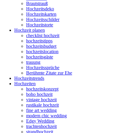
Brautstrauß
Hochzeitsdeko
Hochzeitskarten
Hochzeitsschilder
Hochzeitstorte
Hochzeit planen
checklist hochzeit
hochzeitstipps
hochzeitsbudget
hochzeitslocation
hochzeitsgäste
trauung
Hochzeitssprüche
Berühmte Zitate zur Ehe
Hochzeitstrends
Hochzeiten
hochzeitskonzept
boho hochzeit
vintage hochzeit
rustikale hochzeit
fine art wedding
modern chic wedding
Edgy Wedding
trachtenhochzeit
strandhochzeit