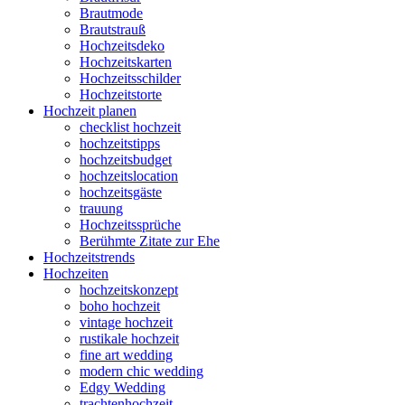
Brautmode
Brautstrauß
Hochzeitsdeko
Hochzeitskarten
Hochzeitsschilder
Hochzeitstorte
Hochzeit planen
checklist hochzeit
hochzeitstipps
hochzeitsbudget
hochzeitslocation
hochzeitsgäste
trauung
Hochzeitssprüche
Berühmte Zitate zur Ehe
Hochzeitstrends
Hochzeiten
hochzeitskonzept
boho hochzeit
vintage hochzeit
rustikale hochzeit
fine art wedding
modern chic wedding
Edgy Wedding
trachtenhochzeit