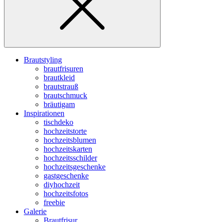
Brautstyling
brautfrisuren
brautkleid
brautstrauß
brautschmuck
bräutigam
Inspirationen
tischdeko
hochzeitstorte
hochzeitsblumen
hochzeitskarten
hochzeitsschilder
hochzeitsgeschenke
gastgeschenke
diyhochzeit
hochzeitsfotos
freebie
Galerie
Brautfrisur