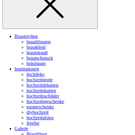
Brautstyling
brautfrisuren
brautkleid
brautstrauß
brautschmuck
bräutigam
Inspirationen
tischdeko
hochzeitstorte
hochzeitsblumen
hochzeitskarten
hochzeitsschilder
hochzeitsgeschenke
gastgeschenke
diyhochzeit
hochzeitsfotos
freebie
Galerie
Brautfrisur