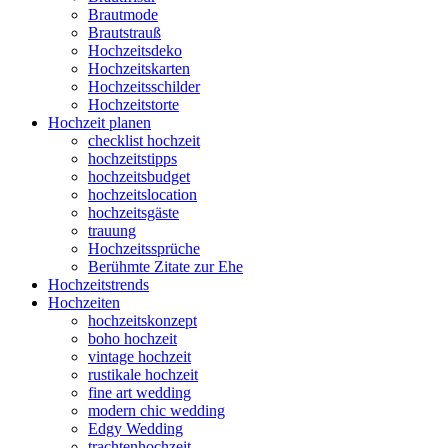
Brautmode
Brautstrauß
Hochzeitsdeko
Hochzeitskarten
Hochzeitsschilder
Hochzeitstorte
Hochzeit planen
checklist hochzeit
hochzeitstipps
hochzeitsbudget
hochzeitslocation
hochzeitsgäste
trauung
Hochzeitssprüche
Berühmte Zitate zur Ehe
Hochzeitstrends
Hochzeiten
hochzeitskonzept
boho hochzeit
vintage hochzeit
rustikale hochzeit
fine art wedding
modern chic wedding
Edgy Wedding
trachtenhochzeit